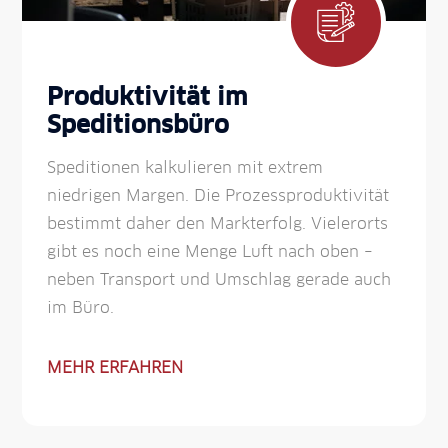
Produktivität im
Speditionsbüro
Speditionen kalkulieren mit extrem
niedrigen Margen. Die Prozess­produktivität
bestimmt daher den Markt­erfolg. Vieler­orts
gibt es noch eine Menge Luft nach oben –
neben Transport und Um­schlag gerade auch
im Büro.
MEHR ERFAHREN