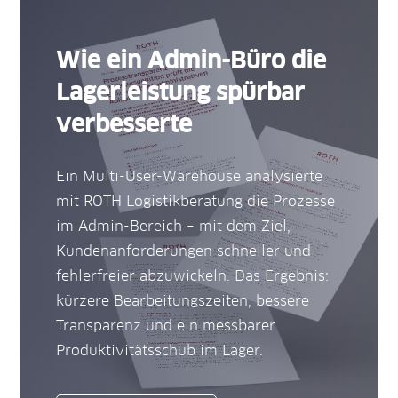
Wie ein Admin-Büro die
Lager­leistung spür­bar
ver­besserte
Ein Multi-User-Ware­house analysierte
mit ROTH Logistik­beratung die Prozesse
im Admin-Bereich – mit dem Ziel,
Kunden­anforderungen schneller und
fehler­freier ab­zu­wickeln. Das Ergebnis:
kürzere Bearbeitungs­zeiten, bessere
Transparenz und ein mess­barer
Produktivitäts­schub im Lager.