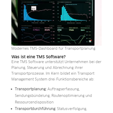
Modernes TMS-Dashboard für Transportplanung
Was ist eine TMS Software?
Eine TMS Software unterstützt Unternehmen bei der
Planung, Steuerung und Abrechnung ihrer
Transportprozesse. Im Kern bildet ein Transport
Management System drei Funktionsbereiche ab:
Transportplanung:
Auftragserfassung,
Sendungsbündelung, Routenoptimierung und
Ressourcendisposition
Transportdurchführung:
Statusverfolgung,